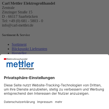
Carl Mettler Elektrogroßhandel
Zentrale
Zinzinger Straße 15
D - 66117 Saarbrücken
Tel: +49 (0) 681 - 5803 - 0
info@carl-mettler.de
Sortiment & Service
Sortiment
Blickpunkt Lieferanten
Hersteller
Eltropa
Unsere Kunden
Leistungen
Kunden
e-masters
Schulungen & eAcademy
Über Uns
Über uns