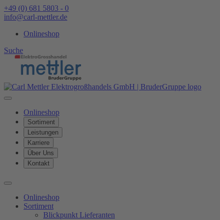
+49 (0) 681 5803 - 0
info@carl-mettler.de
Onlineshop
Suche
Onlineshop
Sortiment
Leistungen
Karriere
Über Uns
Kontakt
Onlineshop
Sortiment
Blickpunkt Lieferanten